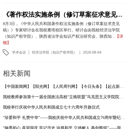
《著作权法实施条例（修订草案征求意见稿）》专家研讨会在我校举办
8月3日，《中华人民共和国著作权法实施条例（修订草案征求意见
稿）》专家研讨会在我校雁塔校区举行。研讨会由我校经济法学院
（知识产权学院）、陕西省法学会知识产权法研究会、陕西知...
【详
细】
学术会议
|
经济法学院（知识产权学院）
|
2026-08-04
相关新闻
【中国新闻网】【阳光网】【人民周刊网】【今日头条】【起点新闻】【三秦都市报】西安市中级人民法院与西北政法大学联合建立涉外法治人才协同培养基地
我校教师参加第十一届全国政法高校“立格联盟”马克思主义学院院长论坛暨铸牢中华民族共同体意识与新时代边疆治理学术研讨会
我校举行庆祝中华人民共和国成立七十六周年升旗仪式
“珍爱和平·礼赞中华”——我校庆祝中华人民共和国成立76周年暨纪念抗战胜利80周年摄影作品展开展
“翰墨初心 喜迎国庆 牢记历史 珍视和平 立德树人 再创辉煌”——我校庆祝中华人民共和国成立76周年书画作品展开幕