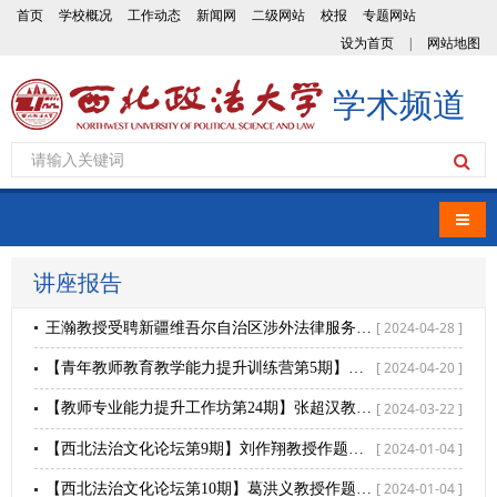
首页
学校概况
工作动态
新闻网
二级网站
校报
专题网站
设为首页
|
网站地图
学术频道
导航
讲座报告
[ 2024-04-28 ]
王瀚教授受聘新疆维吾尔自治区涉外法律服务专家并做涉外法治讲座
[ 2024-04-20 ]
【青年教师教育教学能力提升训练营第5期】刘建国：对讲好精彩一课的认识与实践
[ 2024-03-22 ]
【教师专业能力提升工作坊第24期】张超汉教授：有组织有计划科研与青年教师职业规划
[ 2024-01-04 ]
【西北法治文化论坛第9期】刘作翔教授作题为“法治新思维：法治主导下的多元规范共存和多元秩序共治”讲座
[ 2024-01-04 ]
【西北法治文化论坛第10期】葛洪义教授作题为“法律与现代国家建构”的讲座