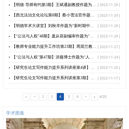
[ 2023-11-29 ]
【明德·导师有约第3期】王斌通副教授作题为“坚持明体达用、体用贯通，传承弘扬中华优秀传统法律文化”讲座
[ 2023-11-29 ]
【西北法治文化论坛第8期】蔡小雪法官作题为“沈家本法治思想的形成”讲座
[ 2023-11-29 ]
【明德学术大讲堂】刘秋岑作题为“新时期中亚五国立法文本中的民族、法学教育与国家认同”讲座
[ 2023-11-29 ]
【“公法与人权”48期】庞从容副编审作题为“学术著作出版中作者应该了解的几个关键问题”讲座
[ 2023-11-27 ]
【教师专业能力提升工作坊第23期】周屈兰教授：基于学生中心的教学设计创新与课堂示范
[ 2023-11-24 ]
【“公法与人权”第47期】洪薇博士作题为“人权、主权与安全：非洲粮食危机研究”讲座
[ 2023-11-20 ]
【研究生论文写作能力提升系列讲座第4讲】张爱军教授作题为“论文写作的困境与出路”讲座
[ 2023-11-17 ]
【研究生论文写作能力提升系列讲座第3期】谭冰霖编审作题为“法学论文的论证模式—主要以公法学为例”讲座
«
<
2
3
4
5
6
>
»
4/20
学术图集