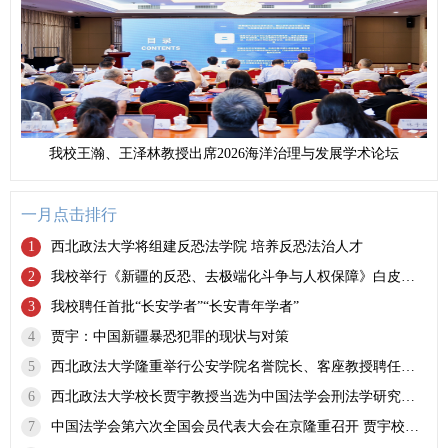
我校王瀚、王泽林教授出席2026海洋治理与发展学术论坛
一月点击排行
1
西北政法大学将组建反恐法学院 培养反恐法治人才
2
我校举行《新疆的反恐、去极端化斗争与人权保障》白皮书学习座谈会
3
我校聘任首批“长安学者”“长安青年学者”
4
贾宇：中国新疆暴恐犯罪的现状与对策
5
西北政法大学隆重举行公安学院名誉院长、客座教授聘任仪式
6
西北政法大学校长贾宇教授当选为中国法学会刑法学研究会副会长
7
中国法学会第六次全国会员代表大会在京隆重召开 贾宇校长当选为常务理事、王瀚副校长当选为理事